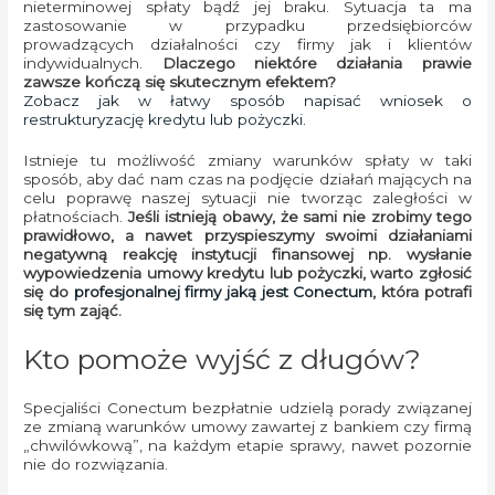
nieterminowej spłaty bądź jej braku. Sytuacja ta ma
zastosowanie w przypadku przedsiębiorców
prowadzących działalności czy firmy jak i klientów
indywidualnych.
Dlaczego niektóre działania prawie
zawsze kończą się skutecznym efektem?
Zobacz jak w łatwy sposób napisać wniosek o
restrukturyzację kredytu lub pożyczki.
Istnieje tu możliwość zmiany warunków spłaty w taki
sposób, aby dać nam czas na podjęcie działań mających na
celu poprawę naszej sytuacji nie tworząc zaległości w
płatnościach.
Jeśli istnieją obawy, że sami nie zrobimy tego
prawidłowo, a nawet przyspieszymy swoimi działaniami
negatywną reakcję instytucji finansowej np. wysłanie
wypowiedzenia umowy kredytu lub pożyczki, warto zgłosić
się do
profesjonalnej firmy jaką jest Conectum
, która potrafi
się tym zająć.
Kto pomoże wyjść z długów?
Specjaliści Conectum bezpłatnie udzielą porady związanej
ze zmianą warunków umowy zawartej z bankiem czy firmą
„chwilówkową”, na każdym etapie sprawy, nawet pozornie
nie do rozwiązania.