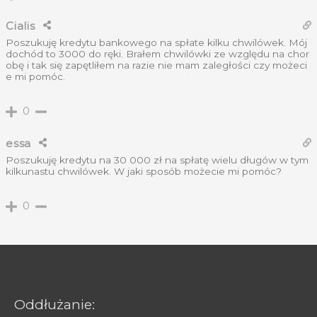
Cialis
Poszukuję kredytu bankowego na spłate kilku chwilówek. Mój
dochód to 3000 do ręki. Brałem chwilówki ze względu na chor
obę i tak się zapętliłem na razie nie mam zaległości czy możeci
e mi pomóc.
0
essa
Poszukuję kredytu na 30 000 zł na spłatę wielu długów w tym
kilkunastu chwilówek. W jaki sposób możecie mi pomóc?
0
Oddłużanie: