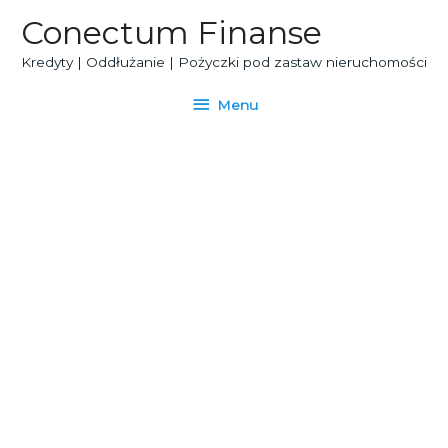
Skip
Conectum Finanse
to
content
Kredyty | Oddłużanie | Pożyczki pod zastaw nieruchomości
Menu
Menu