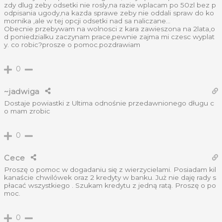
zdy dlug zeby odsetki nie rosly,na razie wplacam po 50zl bez p
odpisania ugody,na kazda sprawe zeby nie oddali spraw do ko
mornika ,ale w tej opcji odsetki nad sa naliczane…
Obecnie przebywam na wolnosci z kara zawieszona na 2lata,o
d poniedzialku zaczynam prace,pewnie zajma mi czesc wyplat
y. co robic?prosze o pomoc.pozdrawiam
0
~jadwiga
Dostaje powiastki z Ultima odnośnie przedawnionego długu c
o mam zrobic
0
Cece
Proszę o pomoc w dogadaniu się z wierzycielami. Posiadam kil
kanaście chwilówek oraz 2 kredyty w banku. Już nie daję rady s
płacać wszystkiego . Szukam kredytu z jedną ratą. Proszę o po
moc.
0