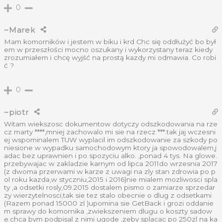
0
~Marek
Mam komorników i jestem w biku i krd Chc się oddłużyć bo był
em w przeszłości mocno oszukany i wykorzystany teraz kiedy
zrozumiałem i chcę wyjść na prostą kazdy mi odmawia. Co robi
ć ?
0
~piotr
Witam wiekszosc dokumentow dotyczy odszkodowania na rze
cz marty ****,mniej zachowalo mi sie na rzecz ***.tak jaj wczesni
ej wspominalem TUW wyplacil im odszkodowanie za szkody po
niesione w wypadku samochodowym ktory ja spowodowalem,j
adac bez uprawnien i po spozyciu alko. ,ponad 4 tys. Na glowe.
przebywajac w zakladzie karnym od lipca 2011do wrzesnia 2017
(z dwoma przerwami w karze z uwagi na zly stan zdrowia po p
ol roku kazda,w styczniu,2015 i 2016)nie mialem mozliwosci spla
ty ,a odsetki rosly,09.2015 dostalem pismo o zamiarze sprzedar
zy wierzytelnosci,tak sie tez stalo obecnie o dlug z odsetkami
(Razem ponad 15000 zl )upomina sie GetBack i grozi oddanie
m sprawy do komornika ,zwiekszeniem dlugu o koszty sadow
e.chca bym podpisal z nimi ugode ,zeby splacac po 250zl na ka