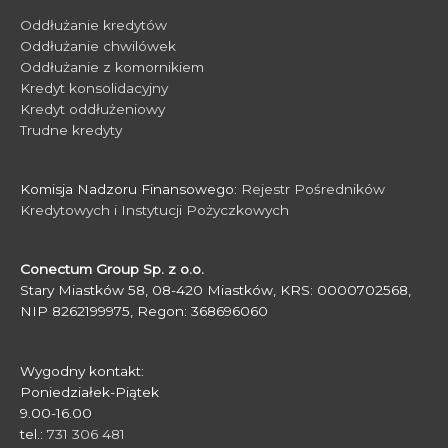
Oddłużanie kredytów
Oddłużanie chwilówek
Oddłużanie z komornikiem
Kredyt konsolidacyjny
Kredyt oddłużeniowy
Trudne kredyty
Komisja Nadzoru Finansowego:
Rejestr Pośredników
Kredytowych i Instytucji Pożyczkowych
Conectum Group Sp. z o.o.
Stary Miastków 58, 08-420 Miastków, KRS: 0000702568,
NIP 8262199975, Regon: 368696060
Wygodny kontakt:
Poniedziałek-Piątek
9.00-16.00
tel.:
731 306 481