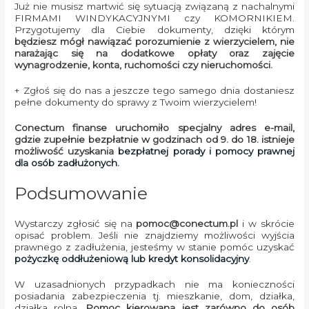
Już nie musisz martwić się sytuacją związaną z nachalnymi
FIRMAMI WINDYKACYJNYMI czy KOMORNIKIEM.
Przygotujemy dla Ciebie dokumenty, dzięki którym
będziesz mógł nawiązać porozumienie z wierzycielem, nie
narażając się na dodatkowe opłaty oraz zajęcie
wynagrodzenie, konta, ruchomości czy nieruchomości.
+ Zgłoś się do nas a jeszcze tego samego dnia dostaniesz
pełne dokumenty do sprawy z Twoim wierzycielem!
Conectum finanse uruchomiło specjalny adres e-mail,
gdzie zupełnie bezpłatnie w godzinach od 9. do 18. istnieje
możliwość uzyskania
bezpłatnej porady i pomocy prawnej
dla osób zadłużonych.
Podsumowanie
Wystarczy zgłosić się na
pomoc@conectum.pl
i w skrócie
opisać problem. Jeśli nie znajdziemy możliwości wyjścia
prawnego z zadłużenia, jesteśmy w stanie pomóc uzyskać
pożyczkę oddłużeniową lub kredyt konsolidacyjny
.
W uzasadnionych przypadkach nie ma konieczności
posiadania zabezpieczenia tj. mieszkanie, dom, działka,
działka rolna.
Pomoc kierowana jest zarówno do osób