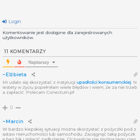
Login
Komentowanie jest dostępne dla zarejestrowanych
użytkowników.
11
KOMENTARZY
Najstarszy
~Elżbieta
Mi udało się skorzystać z instytucji
upadłości konsumenckiej
. N
iestety w życiu popełniłam wiele błędów i wiem, że za nie trzeb
a zapłacić. Polecam Conectum.pl!
0
~Marcin
W bardzo kiepskiej sytuacji można skorzystać z pożyczki pod z
astaw nieruchomości lub samochodu. Zaciągnąć taką pożyczk
ę bez bik i spłacić zadłużenie. Oczywiście nie można tego ciąg