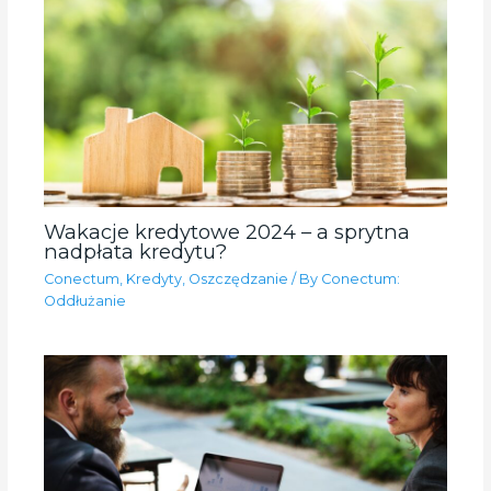
Wakacje kredytowe 2024 – a sprytna
nadpłata kredytu?
Conectum
,
Kredyty
,
Oszczędzanie
/ By
Conectum:
Oddłużanie